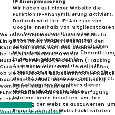
IP Anonymisierung
Wir haben auf dieser Website die
Funktion IP-Anonymisierung aktiviert.
Dadurch wird Ihre IP-Adresse von
Google innerhalb von Mitgliedstaaten
der Europäischen Union oder in
Wir nutzen Cookies auf unserer Website.
anderen Vertragsstaaten des
Einige von ihnen sind essenziell für den
Abkommens über den Europäischen
Betrieb der Seite, während andere uns
Wirtschaftsraum vor der Übermittlun
helfen, diese Website und die
in die USA gekürzt. Nur in
Nutzererfahrung zu verbessern (Tracking
Ausnahmefällen wird die volle IP-
Cookies). Sie können selbst entscheiden,
Adresse an einen Server von Google in
ob Sie die Cookies zulassen möchten. Bitte
den USA übertragen und dort gekürzt.
beachten Sie, dass bei einer Ablehnung
Im Auftrag des Betreibers dieser
womöglich nicht mehr alle
Website wird Google diese
Funktionalitäten der Seite zur Verfügung
Informationen benutzen, um Ihre
stehen.
Nutzung der Website auszuwerten, u
Akzeptieren
Reports über die Websiteaktivitäten
Weitere Informationen