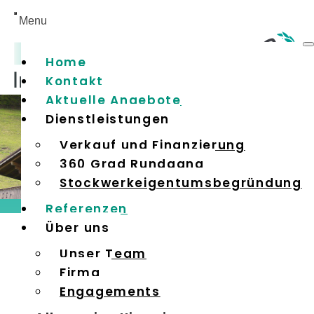
Home
Kontakt
Aktuelle Angebote
Dienstleistungen
Verkauf und Finanzierung
360 Grad Rundgang
Stockwerkeigentumsbegründung
Referenzen
Über uns
DATENSCHUTZERKLÄRUNG
Unser Team
Firma
1. Datenschutz auf einen Blick
Engagements