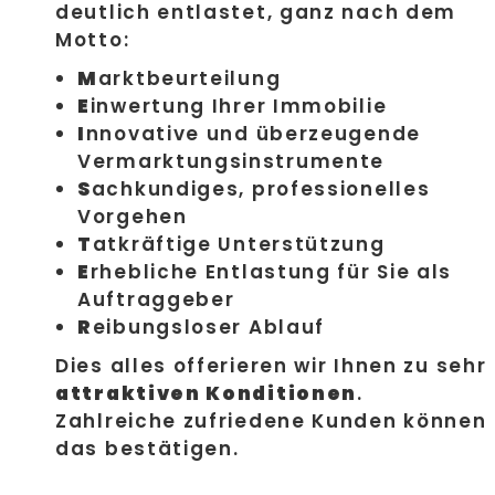
deutlich entlastet, ganz nach dem
Motto:
M
arktbeurteilung
E
inwertung Ihrer Immobilie
I
nnovative und überzeugende
Vermarktungsinstrumente
S
achkundiges, professionelles
Vorgehen
T
atkräftige Unterstützung
E
rhebliche Entlastung für Sie als
Auftraggeber
R
eibungsloser Ablauf
Dies alles offerieren wir Ihnen zu sehr
attraktiven Konditionen
.
Zahlreiche zufriedene Kunden können
das bestätigen.